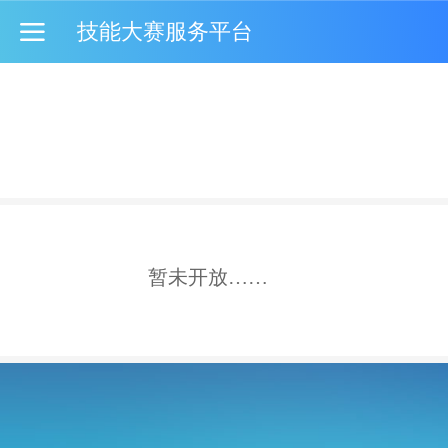
技能大赛服务平台
成绩查询
暂未开放……